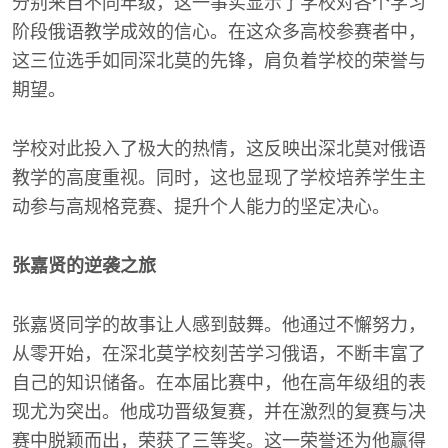
分别来自不同年级，这一事实显示了学校对各个学习
阶段俄语教学成效的信心。在这众多高校参赛者中，
这三位选手如同深北莫的先锋，肩负着学校的荣誉与
期望。
学校对此投入了极大的热情，这反映出深北莫对俄语
教学的高度重视。同时，这也显现了学校培养学生主
动参与高规格竞赛、提升个人能力的坚定决心。
张嘉贤的逆袭之旅
张嘉贤同学的故事让人感到鼓舞。他通过不懈努力，
从零开始，在深北莫学校刻苦学习俄语，不断丰富了
自己的知识储备。在本届比赛中，他在高年级组的表
现尤为突出。他成功晋级复赛，并在激烈的复赛与决
赛中脱颖而出，荣获了三等奖。这一荣誉还为他赢得