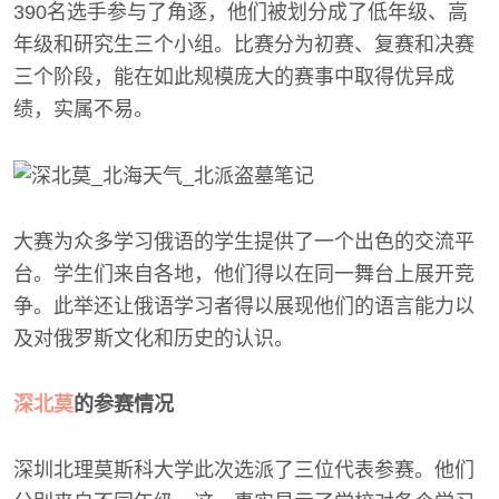
390名选手参与了角逐，他们被划分成了低年级、高
年级和研究生三个小组。比赛分为初赛、复赛和决赛
三个阶段，能在如此规模庞大的赛事中取得优异成
绩，实属不易。
大赛为众多学习俄语的学生提供了一个出色的交流平
台。学生们来自各地，他们得以在同一舞台上展开竞
争。此举还让俄语学习者得以展现他们的语言能力以
及对俄罗斯文化和历史的认识。
深北莫
的参赛情况
深圳北理莫斯科大学此次选派了三位代表参赛。他们