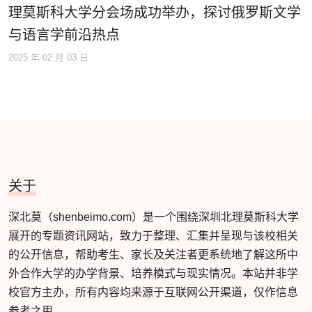
理莫斯科大学分会场成功举办，探讨俄罗斯文学
与语言学前沿热点
2025 年 02 月 03 日
关于
深北莫（shenbeimo.com）是一个围绕深圳北理莫斯科大学
展开的专题资讯网站，致力于整理、汇集并呈现与该校相关
的公开信息，帮助考生、家长及关注者更系统地了解这所中
外合作大学的办学背景、培养模式与现实情况。本站并非学
校官方主办，所有内容均来源于互联网公开渠道，仅作信息
参考之用。