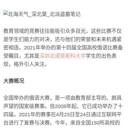
教育领域的竞赛往往能吸引众多目光，这些比赛不仅
是学生们能力的对决，还与他们的荣誉和未来机遇紧
密相连。2021年举办的第十四届全国高校俄语比赛备
受瞩目，尤其是
深圳北理莫斯科大学
学生的出色表
现，格外引人关注。
大赛概况
全国举办的俄语大赛，是一项由教育部主导的、颇具
声望的国家级赛事。自2008年起，它已成功举办了十
四届。2021年的赛事在4月23日至24日通过互联网平
台进行了复赛与决赛。今年，来自全国150所高校的