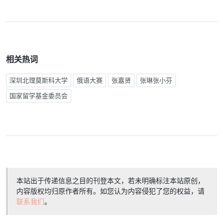
相关热词
深圳北理莫斯科大学
俄语大赛
张嘉贤
张琳张小芬
国家留学基金委员会
本站出于传递信息之目的刊登本文，若未明确标注本站原创，
内容版权均归原作者所有。如您认为内容侵犯了您的权益，请
联系我们
。