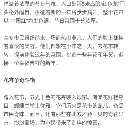
洋溢着浓厚的节日气氛。入口处那5米高的“红色龙”门
头格外醒目，象征着新的一年将步步高升。整个花市
以“中国红”为主色调，节日氛围十分浓厚。
众多市民纷纷前来，场面热闹非凡，人们的脸上都挂
着喜悦的笑容。他们都想在小年这一天，去花市转
转，提前体验过年的氛围，挑选一些年花和年货，迎
接一个幸福吉祥的新年。
花卉争奇斗艳
踏入花市，五光十色的花卉映入眼帘。海棠花鲜艳夺
目，蝴蝶兰举止优雅，它们历来是花市的宠儿，备受
市民青睐。而且，还有那些在北方才能一见的奇花异
卉，纷纷登场，为市民带来了别样的惊喜。