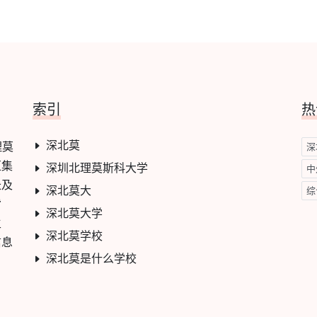
索引
热
深北莫
理莫
深
汇集
深圳北理莫斯科大学
中
长及
深北莫大
综
背
深北莫大学
主
深北莫学校
信息
深北莫是什么学校