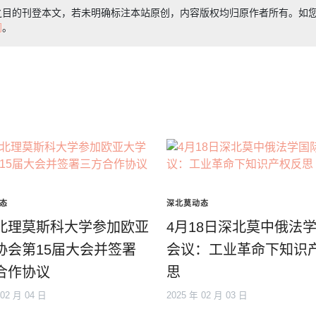
之目的刊登本文，若未明确标注本站原创，内容版权均归原作者所有。如
们
。
态
深北莫动态
北理莫斯科大学参加欧亚
4月18日深北莫中俄法
协会第15届大会并签署
会议：工业革命下知识
合作协议
思
 02 月 04 日
2025 年 02 月 03 日