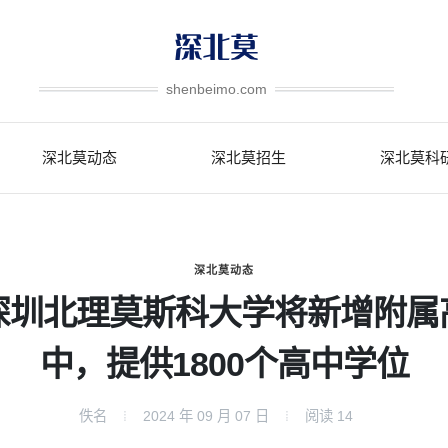
shenbeimo.com
深北莫动态
深北莫招生
深北莫科
深北莫动态
深圳北理莫斯科大学将新增附属
中，提供1800个高中学位
佚名
2024 年 09 月 07 日
阅读
14