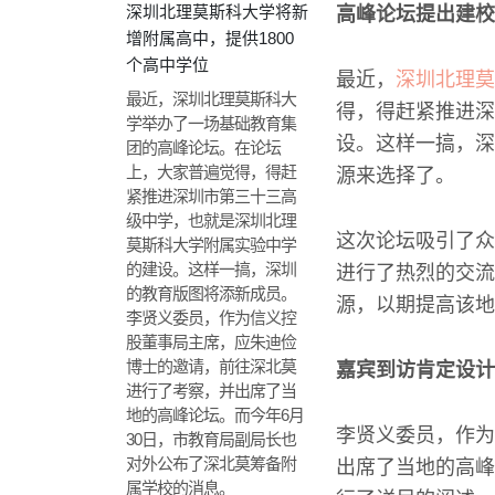
深圳北理莫斯科大学将新
高峰论坛提出建校
增附属高中，提供1800
个高中学位
最近，
深圳北理莫
最近，深圳北理莫斯科大
得，得赶紧推进深
学举办了一场基础教育集
设。这样一搞，深
团的高峰论坛。在论坛
上，大家普遍觉得，得赶
源来选择了。
紧推进深圳市第三十三高
级中学，也就是深圳北理
这次论坛吸引了众
莫斯科大学附属实验中学
的建设。这样一搞，深圳
进行了热烈的交流
的教育版图将添新成员。
源，以期提高该地
李贤义委员，作为信义控
股董事局主席，应朱迪俭
博士的邀请，前往深北莫
嘉宾到访肯定设计
进行了考察，并出席了当
地的高峰论坛。而今年6月
李贤义委员，作为
30日，市教育局副局长也
对外公布了深北莫筹备附
出席了当地的高峰
属学校的消息。