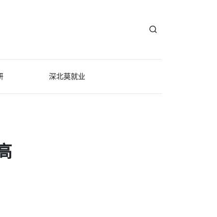
研
深北莫就业
高