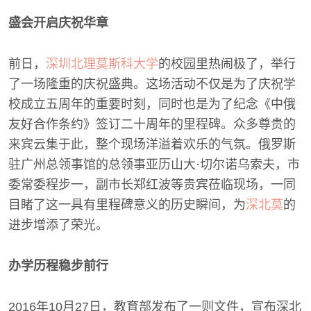
盛会开启庆祝华章
前日，
深圳北理莫斯科大学
的校园里热闹极了，举行
了一场隆重的庆祝盛典。这场活动不仅是为了庆祝学
校成立五周年的重要时刻，同时也是为了纪念《中俄
友好合作条约》签订二十周年的里程碑。众多尊贵的
来宾云集于此，整个现场洋溢着欢乐的气氛。俄罗斯
驻广州总领事馆的总领事亚历山大·切尔诺乌索夫，市
委常委程步一，副市长郑红波等贵宾莅临现场，一同
目睹了这一具有里程碑意义的历史瞬间，为
深北莫
的
进步增添了荣光。
办学历程稳步前行
2016年10月27日，教育部发布了一则文件，宣布深北