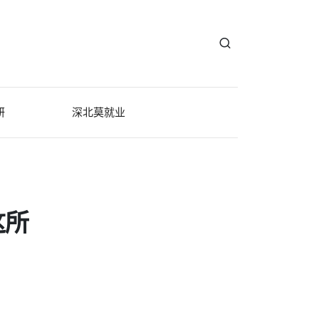
研
深北莫就业
这所