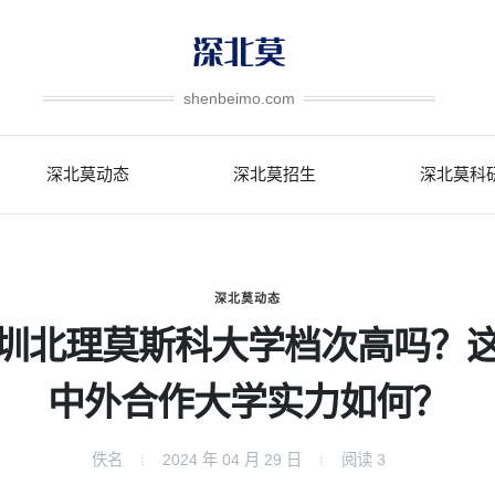
shenbeimo.com
深北莫动态
深北莫招生
深北莫科
深北莫动态
圳北理莫斯科大学档次高吗？
中外合作大学实力如何？
佚名
2024 年 04 月 29 日
阅读
3