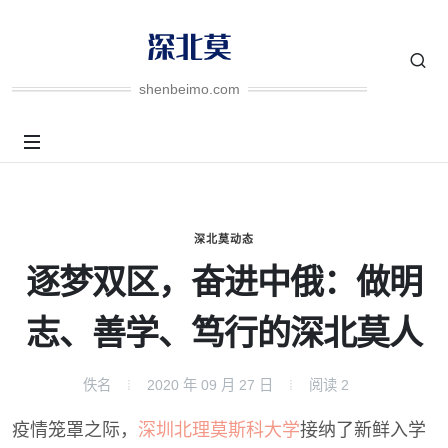
shenbeimo.com
深北莫动态
逐梦双区，奋进中俄：做明
志、善学、笃行的深北莫人
佚名
2020 年 09 月 27 日
阅读
2
疫情笼罩之际，
深圳北理莫斯科大学
接纳了新鲜入学