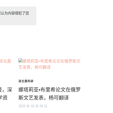
您认为内容侵犯了您
深北莫科研
径，深
娜塔莉亚•布里希论文在俄罗
学资
斯文艺发表，杨可翻译
2025 年 02 月 04 日