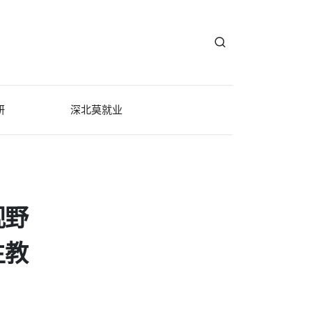
研
深北莫就业
视野
生教