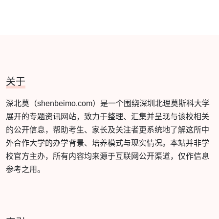
关于
深北莫（shenbeimo.com）是一个围绕深圳北理莫斯科大学
展开的专题资讯网站，致力于整理、汇集并呈现与该校相关
的公开信息，帮助考生、家长及关注者更系统地了解这所中
外合作大学的办学背景、培养模式与现实情况。本站并非学
校官方主办，所有内容均来源于互联网公开渠道，仅作信息
参考之用。