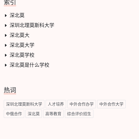
索引
深北莫
深圳北理莫斯科大学
深北莫大
深北莫大学
深北莫学校
深北莫是什么学校
热词
深圳北理莫斯科大学
人才培养
中外合作办学
中外合作大学
中俄合作
深北莫
高等教育
综合评价招生