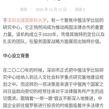
佚名
2025 年 11 月 13 日
阅读
6
于
深圳北理莫斯科大学
，有一个聚焦中俄法学比较的
研究中心，它正悄然间成为推动两国法律合作的重要
力量。该机构成立于2020年，凭借其独特的定位以及
扎实的团队，在服务国家战略方面展现出独特价值。
中心设立背景
在二〇二〇年的时候，深圳市正式把中俄法学比较研
究中心给纳入到达人文社会科学重点研究基地建设规
划之中。而这样的一项决策是来源于中俄两个国家之
间日益趋向密切的经贸往来对于法律服务所产生的迫
切需求。跟随着“一带一路”倡议不断深入地推进，中
国企业前往俄罗斯进行投资的时候面临着许多法律方