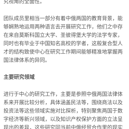
究视角的全面性。
团队成员里相当一部分有着中俄两国的教育背景，能
够娴熟地运用两种语言去开展研究工作，他们之中存
在来自莫斯科国立大学、圣彼得堡大学的法学专家，
同时也有毕业于中国知名高校的学者，这般复合型人
才的结构致使中心在研究工作期间能够精准地掌握两
国法律体系的异同。
主要研究领域
进行于中心的研究工作，主要是参照中俄两国法律体
系来开展比较分析，具体涵盖民法等，围绕商法以及
投资法等这些领域实施对比探析，特别聚焦两国于数
字经济等新兴领域，以及知识产权保护方面的立法呈
现出的差异，这些研究同当前中俄经贸合作里的现实