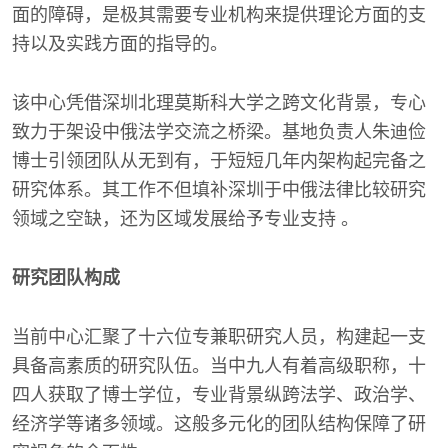
面的障碍，是极其需要专业机构来提供理论方面的支
持以及实践方面的指导的。
该中心凭借深圳北理莫斯科大学之跨文化背景，专心
致力于架设中俄法学交流之桥梁。基地负责人朱迪俭
博士引领团队从无到有，于短短几年内架构起完备之
研究体系。其工作不但填补深圳于中俄法律比较研究
领域之空缺，还为区域发展给予专业支持 。
研究团队构成
当前中心汇聚了十六位专兼职研究人员，构建起一支
具备高素质的研究队伍。当中九人有着高级职称，十
四人获取了博士学位，专业背景纵跨法学、政治学、
经济学等诸多领域。这般多元化的团队结构保障了研