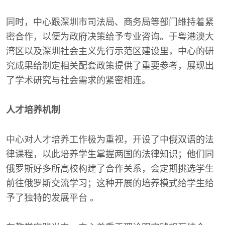
同时，中心跟深圳市司法局、商务局等部门维持着紧
密合作，以便为政府决策给予专业咨询。于粤港澳大
湾区以及深圳社会主义先行示范区建设里，中心的研
究成果给制定相关配套政策提供了重要参考，展现出
了学术研究与社会需求的紧密相连。
人才培养机制
中心对人才培养工作极为重视，开设了中俄双语的法
律课程，以此培养学生掌握两国的法律知识；他们同
俄罗斯好多所高校构建了合作关系，会定期挑选学生
前往俄罗斯交流学习；这种开展的培养模式给学生给
予了独特的发展平台 。