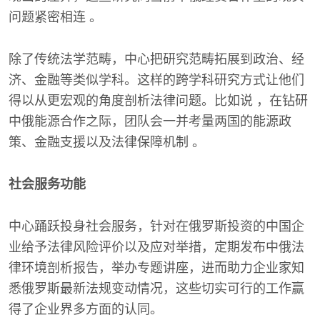
问题紧密相连 。
除了传统法学范畴，中心把研究范畴拓展到政治、经
济、金融等类似学科。这样的跨学科研究方式让他们
得以从更宏观的角度剖析法律问题。比如说 ，在钻研
中俄能源合作之际，团队会一并考量两国的能源政
策、金融支援以及法律保障机制 。
社会服务功能
中心踊跃投身社会服务，针对在俄罗斯投资的中国企
业给予法律风险评价以及应对举措，定期发布中俄法
律环境剖析报告，举办专题讲座，进而助力企业家知
悉俄罗斯最新法规变动情况，这些切实可行的工作赢
得了企业界多方面的认同。