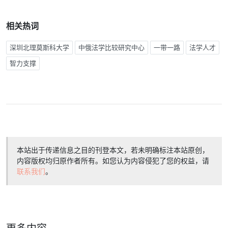
相关热词
深圳北理莫斯科大学
中俄法学比较研究中心
一带一路
法学人才
智力支撑
本站出于传递信息之目的刊登本文，若未明确标注本站原创，
内容版权均归原作者所有。如您认为内容侵犯了您的权益，请
联系我们
。